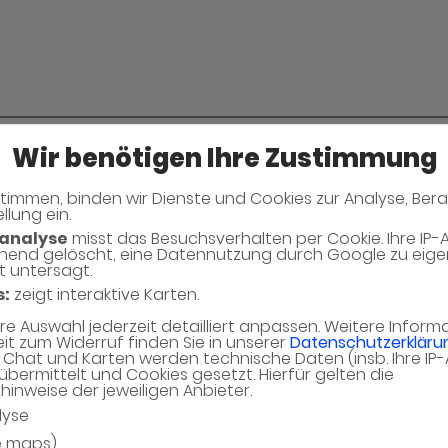
Wir benötigen Ihre Zustimmung
timmen, binden wir Dienste und Cookies zur Analyse, Ber
Neues Captcha Gen
llung ein.
analyse
misst das Besuchsverhalten per Cookie. Ihre IP-
hend gelöscht, eine Datennutzung durch Google zu eig
Bitte geben Sie den Captcha Text ein
t untersagt.
s:
zeigt interaktive Karten.
Captcha*
hre Auswahl jederzeit detailliert anpassen. Weitere Infor
eit zum Widerruf finden Sie in unserer
Datenschutzerkläru
Chat und Karten werden technische Daten (insb. Ihre IP
übermittelt und Cookies gesetzt. Hierfür gelten die
inweise der jeweiligen Anbieter.
lyse
e maps)