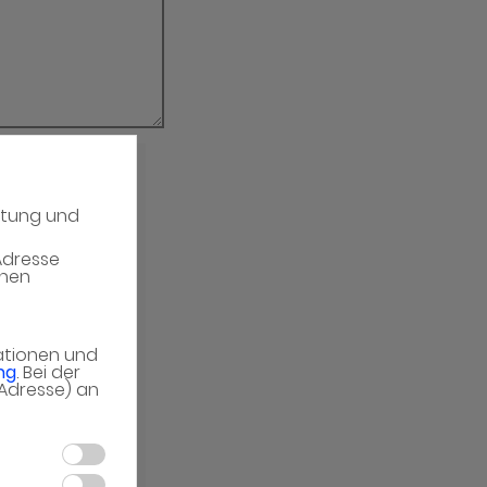
atung und
erieren
Adresse
enen
mationen und
ng
. Bei der
-Adresse) an