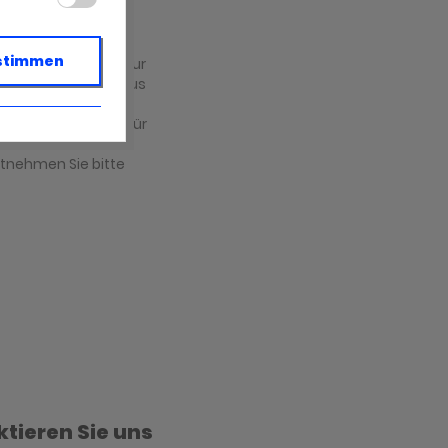
stimmen
r übermittelt und zur
achabteilung im Haus
antwortung Ihrer
ung Ihrer Anfrage für
über die für die
ntnehmen Sie bitte
tieren Sie uns