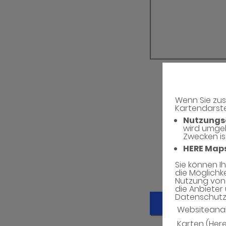
Wenn Sie zus
Kartendarste
Nutzungs
wird umge
Zwecken is
HERE Map
Sie können I
die Möglichk
Nutzung von 
die Anbieter 
Datenschutzh
Absenden
Websiteana
Karten (Her