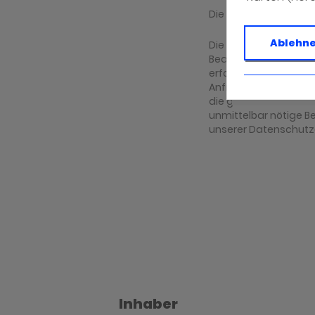
Die mit (*) gekennz
Ablehn
Die Daten, die Sie h
Bearbeitung Ihrer An
erfolgen. Eine ander
Anfrage erfolgt nicht
die gesetzliche Aufbew
unmittelbar nötige B
unserer Datenschutz
Inhaber